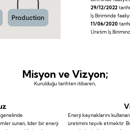
29/12/2022
tarih
İş Biriminde faaliy
11/06/2020
tarih
Üretim İş Birimind
Misyon ve Vizyon;
Kurulduğu tarihten itibaren,
uz
V
a genelinde
Enerji kaynaklarını kullan
mler sunan, lider bir enerji
üretimini teşvik etmektir. 