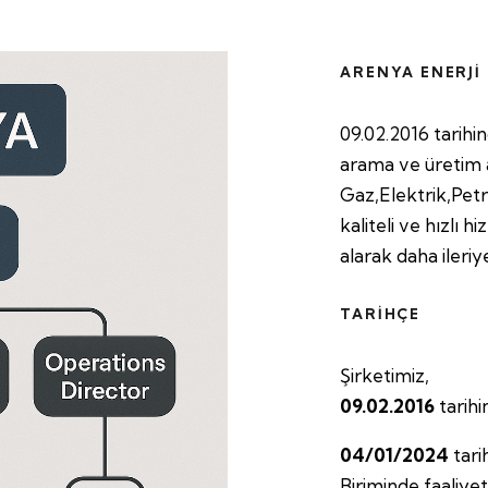
ARENYA ENERJİ
09.02.2016 tarihin
arama ve üretim 
Gaz,Elektrik,Petro
kaliteli ve hızlı 
alarak daha ileriy
TARİHÇE
Şirketimiz,
09.02.2016
tarihi
04/01/2024
tari
Biriminde faaliyet