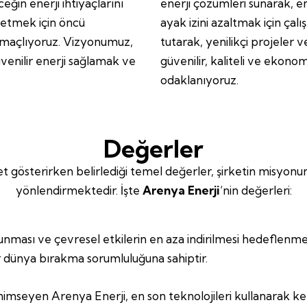
eğin enerji ihtiyaçlarını
enerji çözümleri sunarak, en
 etmek için öncü
ayak izini azaltmak için ça
 amaçlıyoruz. Vizyonumuz,
tutarak, yenilikçi projeler v
üvenilir enerji sağlamak ve
güvenilir, kaliteli ve ekono
odaklanıyoruz.
Değerler
et gösterirken belirlediği temel değerler, şirketin misyon
yönlendirmektedir. İşte
Arenya Enerji
‘nin değerleri:
nması ve çevresel etkilerin en aza indirilmesi hedeflenmek
r dünya bırakma sorumluluğuna sahiptir.
enimseyen Arenya Enerji, en son teknolojileri kullanarak k